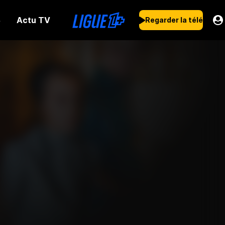
Actu TV
s
Regarder la télé