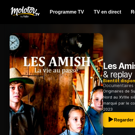
Programme TV
TV en direct
R
Les Amis
& replay
Bientôt dispon
Documentaires
Originaires de S
Nord au XVIIIe si
marqué par le co
2023
Regarder