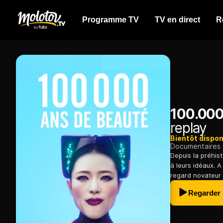
Programme TV
TV en direct
R
100.000
replay
Bientôt dispon
Documentaires
Depuis la préhis
à leurs idéaux. 
regard novateur 
Regarder