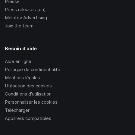
Presse
Press releases (en)
Molotov Advertising
Join the team
Besoin d'aide
Aide en ligne
Politique de confidentialité
Mentions légales
Utilisation des cookies
Conditions d’utilisation
Personnaliser les cookies
Télécharger
Appareils compatibles