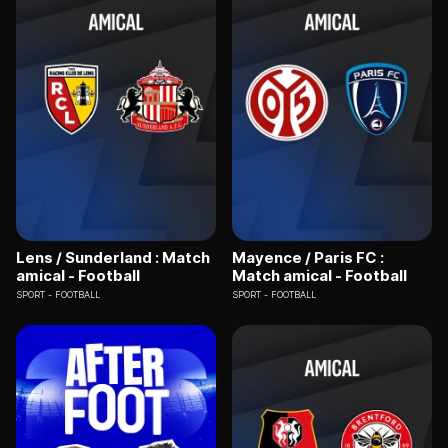
Lens / Sunderland : Match
Mayence / Paris FC :
amical - Football
Match amical - Football
SPORT
FOOTBALL
SPORT
FOOTBALL