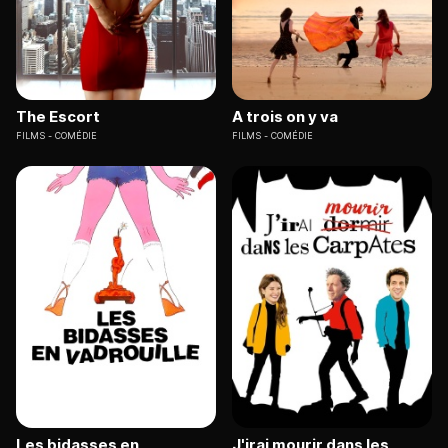
The Escort
A trois on y va
FILMS
COMÉDIE
FILMS
COMÉDIE
Les bidasses en
J'irai mourir dans les