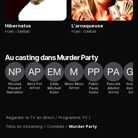
Hibernatus
L'arnaqueuse
FILMS
COMÉDIE
FILMS
COMÉDIE
Au casting dans Murder Party
Nicolas
Alice Pol
Eddy
Miou-Miou
Pablo
Pascale
Gusta
Pleskof
Actrice
Mitchell
Actrice
Pauly
Arbillot
Kerver
Réalisateur
Acteur
Acteur
Actrice
Acteur
Regarder la TV en direct
/
Programme TV
/
Films en streaming
/
Comédie
/
Murder Party