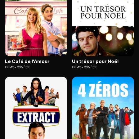
Le Café de l'Amour
Un trésor pour Noël
FILMS
COMÉDIE
FILMS
COMÉDIE