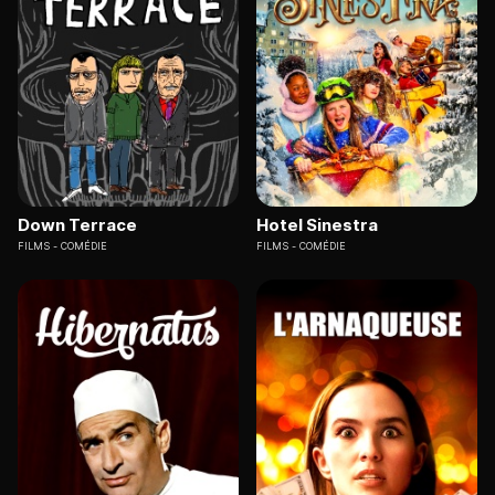
Down Terrace
Hotel Sinestra
FILMS
COMÉDIE
FILMS
COMÉDIE