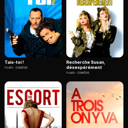
Tais-toi !
Recherche Susan,
désespérément
FILMS
COMÉDIE
FILMS
COMÉDIE