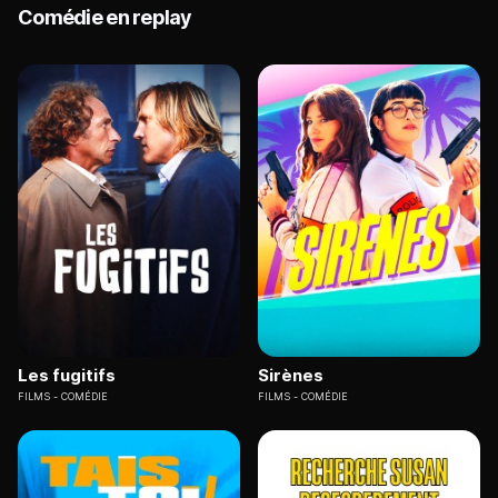
Comédie en replay
Les fugitifs
Sirènes
FILMS
COMÉDIE
FILMS
COMÉDIE