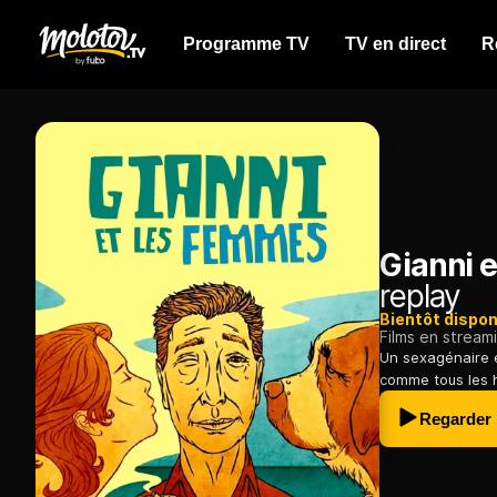
Programme TV
TV en direct
R
Gianni 
replay
Bientôt dispon
Films en stream
Un sexagénaire e
comme tous les 
Regarder