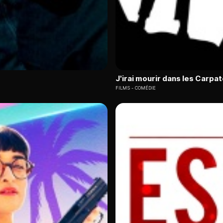
J'irai mourir dans les Carpa
FILMS
COMÉDIE