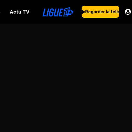
Actu TV
s
Regarder la télé