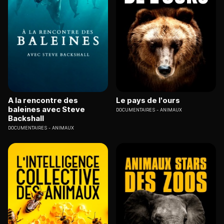
A la rencontre des
Le pays de l'ours
baleines avec Steve
DOCUMENTAIRES
ANIMAUX
Backshall
DOCUMENTAIRES
ANIMAUX