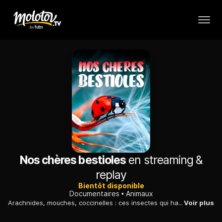
Nos chères bestioles
en streaming &
replay
Bientôt disponible
Documentaires
Animaux
Arachnides, mouches, coccinelles : ces insectes qui hantent nos imaginaires s'avèrent essentiels à l'équilibre de la biodiversité. Cette série documentaire pleine de drôlerie, de poésie et de pédagogie entreprend de déplacer le regard sur ces créatures en zoomant sur leurs comportements. Au fil de fascinantes images en macroscopie et avec la voix de l’humoriste Lison Daniel, une invitation ludique à mieux les protéger.
Voir plus