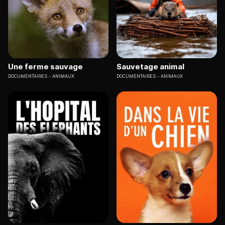
Une ferme sauvage
Sauvetage animal
DOCUMENTAIRES
ANIMAUX
DOCUMENTAIRES
ANIMAUX