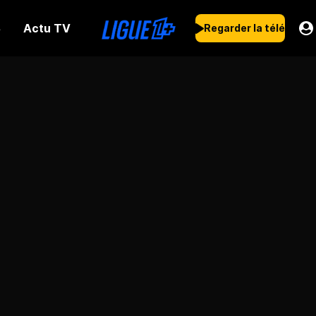
Actu TV
s
Regarder la télé