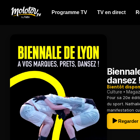
Programme TV
TV en direct
R
Biennale
dansez 
Bientôt dispon
Culture
Magazi
Pour sa 20e édit
du sport. Nathali
manifestation cul
Regarder