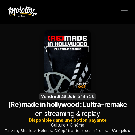
Vendredi 28 Juin à 14h48
(Re)made in hollywood : L'ultra-remake
en streaming & replay
Disponible dans une option payante
Culture
Cinéma
Tarzan, Sherlock Holmes, Cléopâtre, tous ces héros sont apparus sur grand écran dès la création d'Hollywood. Leurs histoires font l'objet de remakes en série, chaque version faisant oublier la précédente. En réinterprétant sans cesse le même scenario, ces ultra-remakes posent les bases de ce qui deviendra un genre incontournable du 7ème art : la franchise.
Voir plus