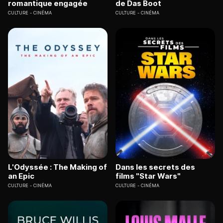
romantique engagée
de Das Boot
CULTURE
CINÉMA
CULTURE
CINÉMA
L'Odyssée : The Making of
Dans les secrets des
an Epic
films "Star Wars"
CULTURE
CINÉMA
CULTURE
CINÉMA