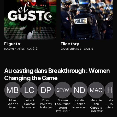
El gusto
Flic story
DOCUMENTAIRES
SOCIÉTÉ
DOCUMENTAIRES
SOCIÉTÉ
Au casting dans Breakthrough : Women
Changing the Game
Mike
Leilani
Drew
Steven
Natalie
Melanie
Hollie
Basone
Caamal
Pokorny
Fook Yuan
Decker
Ann
Doyle
Auteur
Intervenant
Producteur
Wong
Intervenant
Capacia
Interven
Producteur
Producteur