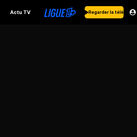
Actu TV
s
Regarder la télé