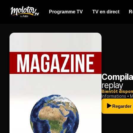
Programme TV
TV en direct
R
Compila
replay
Bientôt dispon
Informations
M
Regarder