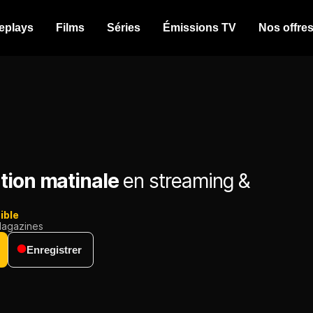
eplays
Films
Séries
Émissions TV
Nos offre
tion matinale
en streaming &
ible
agazines
Enregistrer