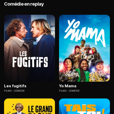
Comédie en replay
Les fugitifs
Yo Mama
FILMS
COMÉDIE
FILMS
COMÉDIE