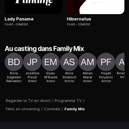
Lady Paname
Hibernatus
FILMS
COMÉDIE
FILMS
COMÉDIE
Au casting dans Family Mix
Bora
Josefine
Elyas
Anna
Adnan
Pegah
Arnel T
Dagtekin
Preuß
M'Barek
Stieblich
Maral
Ferydoni
Acteur
Réalisateur
Acteur
Acteur
Actrice
Acteur
Actrice
Regarder la TV en direct
/
Programme TV
/
Films en streaming
/
Comédie
/
Family Mix