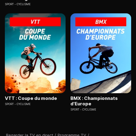
SPORT
CYCLISME
VTT : Coupe du monde
BMX : Championnats
d'Europe
SPORT
CYCLISME
SPORT
CYCLISME
Regarder la TV en direct
/
Programme TV
/