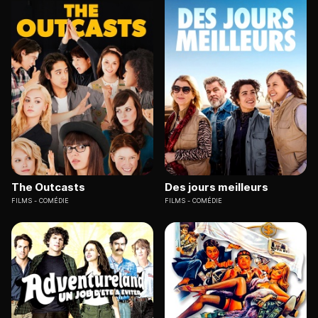
The Outcasts
Des jours meilleurs
FILMS
COMÉDIE
FILMS
COMÉDIE