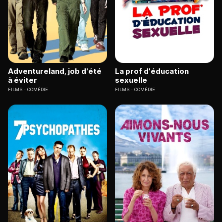
Adventureland, job d'été
La prof d'éducation
à éviter
sexuelle
FILMS
COMÉDIE
FILMS
COMÉDIE