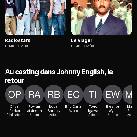
Radiostars
Le viager
FILMS
COMÉDIE
FILMS
COMÉDIE
Au casting dans Johnny English, le
retour
Oliver
Rowan
Roger
Eric Carte
Togo
Eleanor
Mand
Parker
Atkinson
Barclay
Acteur
Igawa
Wyld
Sidhu
Réalisateur
Acteur
Acteur
Acteur
Actrice
Actric