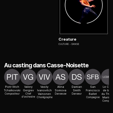
Creature
CULTURE
DANSE
Au casting dans Casse-Noisette
Piotr Ilitch
Valery
Vasily
Alina
Damian
San
Le Cor
Tchaïkovski
Gergiev
Ivanovitch
Somova
Smith
Francisco
de ball
Compositeur
Chef
Vainonen
Danseuse
Danseur
Ballet
du Théâ
d'orchestre
Chorégraphe
Compagnie
Mariins
Compagn