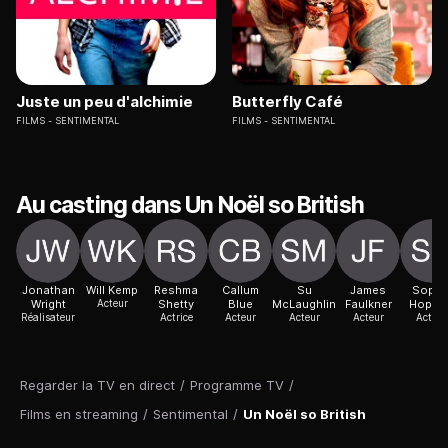
Juste un peu d'alchimie
Butterfly Café
FILMS
SENTIMENTAL
FILMS
SENTIMENTAL
Au casting dans Un Noël so British
Jonathan
Will Kemp
Reshma
Callum
Su
James
Sophi
Wright
Acteur
Shetty
Blue
McLaughlin
Faulkner
Hopki
Réalisateur
Actrice
Acteur
Acteur
Acteur
Actric
Regarder la TV en direct
/
Programme TV
/
Films en streaming
/
Sentimental
/
Un Noël so British