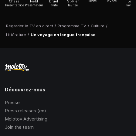
Chazal
Field
Bruel
St-Pier
Invité
Invitée
Badi
Présentatrice
Présentateur
Invité
Invitée
Invitée
Regarder la TV en direct
/
Programme TV
/
Culture
/
Littérature
/
Un voyage en langue française
Découvrez-nous
Presse
Press releases (en)
Molotov Advertising
Join the team