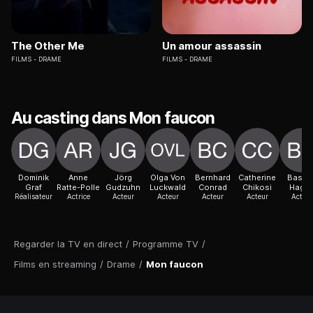
The Other Me
Un amour assassin
FILMS
DRAME
FILMS
DRAME
Au casting dans Mon faucon
Dominik
Anne
Jörg
Olga Von
Bernhard
Catherine
Bastia
Graf
Ratte-Polle
Gudzuhn
Luckwald
Conrad
Chikosi
Hage
Réalisateur
Actrice
Acteur
Acteur
Acteur
Acteur
Acteur
Regarder la TV en direct
/
Programme TV
/
Films en streaming
/
Drame
/
Mon faucon