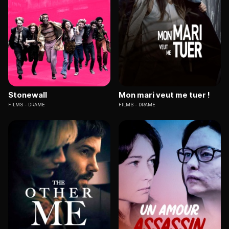
Stonewall
Mon mari veut me tuer !
FILMS
DRAME
FILMS
DRAME