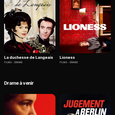
La duchesse de Langeais
Lioness
FILMS
DRAME
FILMS
DRAME
Drame à venir