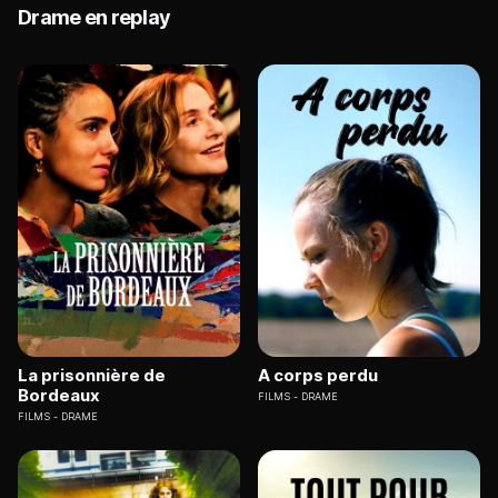
Drame en replay
La prisonnière de
A corps perdu
Bordeaux
FILMS
DRAME
FILMS
DRAME