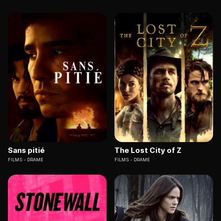
Sans pitié
The Lost City of Z
FILMS
DRAME
FILMS
DRAME