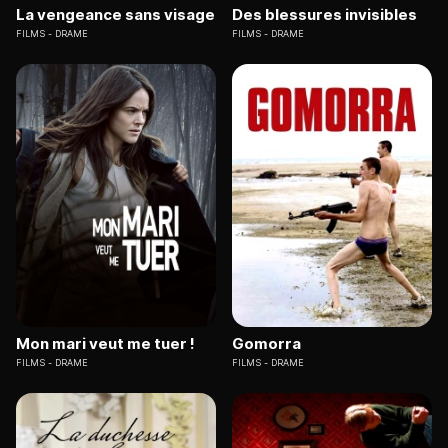
La vengeance sans visage
Des blessures invisibles
FILMS
DRAME
FILMS
DRAME
Mon mari veut me tuer !
Gomorra
FILMS
DRAME
FILMS
DRAME