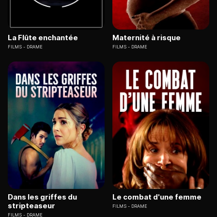
La Flûte enchantée
Maternité à risque
FILMS
DRAME
FILMS
DRAME
Dans les griffes du
Le combat d'une femme
stripteaseur
FILMS
DRAME
FILMS
DRAME