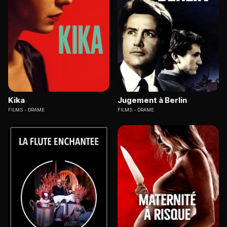
Kika
Jugement à Berlin
FILMS
DRAME
FILMS
DRAME