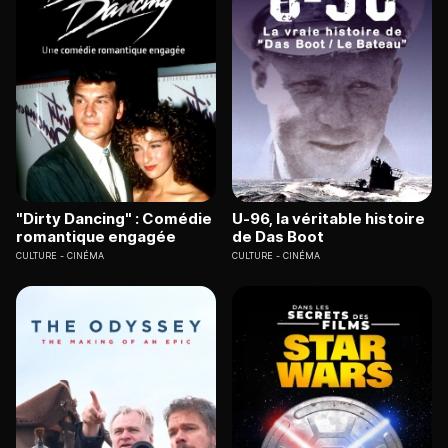
"Dirty Dancing" : Comédie
U-96, la véritable histoire
romantique engagée
de Das Boot
CULTURE
CINÉMA
CULTURE
CINÉMA