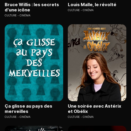
Bruce Willis : les secrets
Louis Malle, le révolté
d'une icône
CULTURE
CINÉMA
CULTURE
CINÉMA
Ça glisse au pays des
Une soirée avec Astérix
merveilles
et Obélix
CULTURE
CINÉMA
CULTURE
CINÉMA