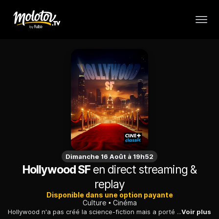
Dimanche 16 Août à 19h52
Hollywood SF
en direct streaming &
replay
Disponible dans une option payante
Culture
Cinéma
Hollywood n'a pas créé la science-fiction mais a porté le genre à à des sommets de créativité. Pourtant, ce n'est pas avant la fin des années 1960 que des réalisateurs, puisant dans un vivier littéraire désormais fourni, et s'appuyant sur des effets spéciaux de plus en plus accomplis, commencent à exploiter avec succès les possibilités offertes par la science-fiction : aventure et action, bien sûr, mais aussi anticipation et critique sociale. Après "Hollywood coloniale" et "Hollywood interdit", Michel Lerokourez poursuit son exploration thématique du cinéma hollywoodien.
Voir plus