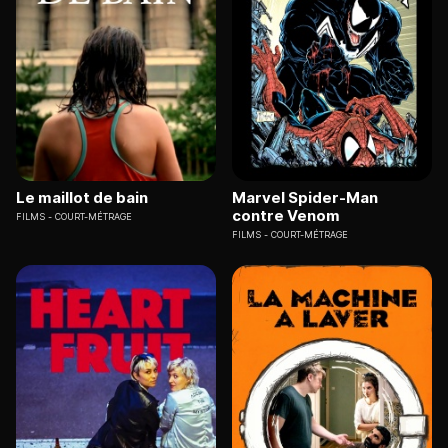
Le maillot de bain
Marvel Spider-Man
contre Venom
FILMS
COURT-MÉTRAGE
FILMS
COURT-MÉTRAGE