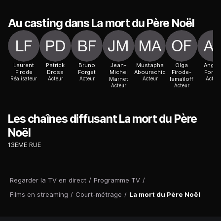
Au casting dans La mort du Père Noël
Laurent
Patrick
Bruno
Jean-
Mustapha
Olga
Angèl
Firode
Dross
Forget
Michel
Abourachid
Firode-
Forge
Réalisateur
Acteur
Acteur
Marnet
Acteur
Ismaïloff
Acteur
Acteur
Acteur
Les chaînes diffusant La mort du Père
Noël
13EME RUE
Regarder la TV en direct
/
Programme TV
/
Films en streaming
/
Court-métrage
/
La mort du Père Noël