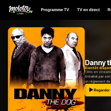
Programme TV
TV en direct
R
Danny t
Bientôt dispon
Films en stream
Entraîné par son
un règlement de c
Regarder