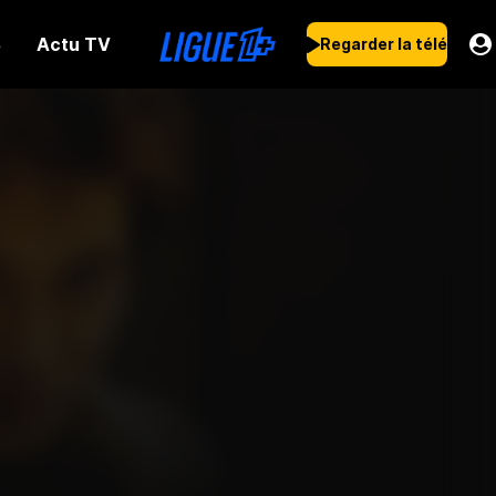
Actu TV
s
Regarder la télé