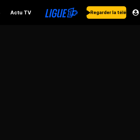
Actu TV
s
Regarder la télé