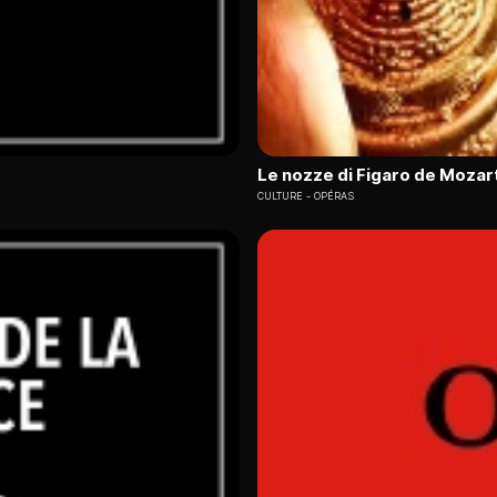
Le nozze di Figaro de Mozart
CULTURE
OPÉRAS