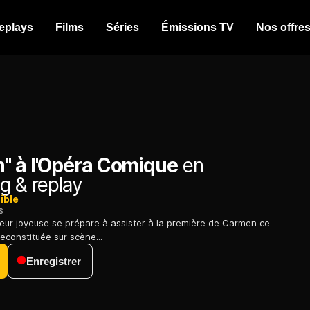
eplays
Films
Séries
Émissions TV
Nos offre
" à l'Opéra Comique
en
g & replay
ible
s
meur joyeuse se prépare à assister à la première de Carmen ce
reconstituée sur scène...
Enregistrer