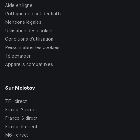
Aide en ligne
Politique de confidentialité
Mentions légales
Utilisation des cookies
Conditions d’utilisation
Personnaliser les cookies
Télécharger
Appareils compatibles
Sur Molotov
TF1
direct
France 2
direct
France 3
direct
France 5
direct
M6+
direct