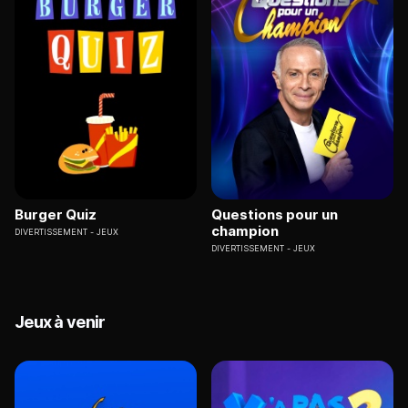
Burger Quiz
Questions pour un
champion
DIVERTISSEMENT
JEUX
DIVERTISSEMENT
JEUX
Jeux à venir