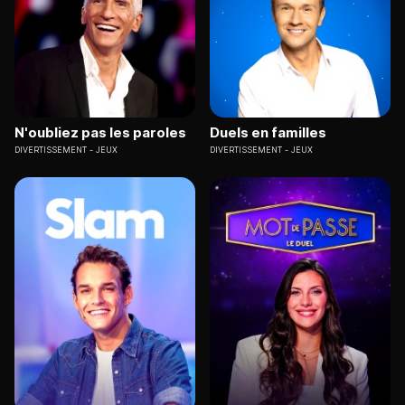
N'oubliez pas les paroles
Duels en familles
DIVERTISSEMENT
JEUX
DIVERTISSEMENT
JEUX