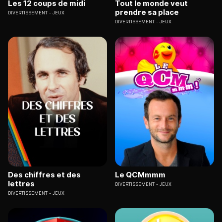
Les 12 coups de midi
Tout le monde veut
prendre sa place
DIVERTISSEMENT
JEUX
DIVERTISSEMENT
JEUX
Des chiffres et des
Le QCMmmm
lettres
DIVERTISSEMENT
JEUX
DIVERTISSEMENT
JEUX