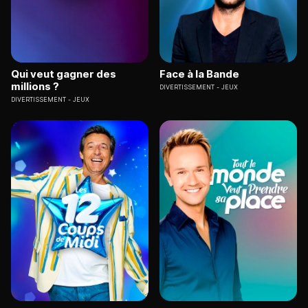
Qui veut gagner des
Face à la Bande
millions ?
DIVERTISSEMENT
JEUX
DIVERTISSEMENT
JEUX