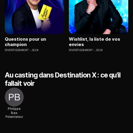
Questions pour un
Wishlist, la liste de vos
champion
envies
DIVERTISSEMENT
JEUX
DIVERTISSEMENT
JEUX
Au casting dans Destination X : ce qu'il
fallait voir
Philippe
Bas
Présentateur