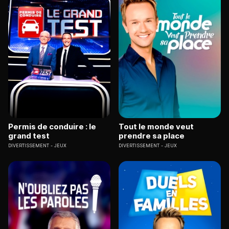
Permis de conduire : le
Tout le monde veut
grand test
prendre sa place
DIVERTISSEMENT
JEUX
DIVERTISSEMENT
JEUX