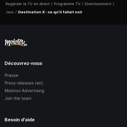
Regarder la TV en direct
/
Programme TV
/
Divertissement
/
Jeux
/
Destination X : ce qu'il fallait voir
Découvrez-nous
Presse
Press releases (en)
Molotov Advertising
Join the team
Besoin d'aide