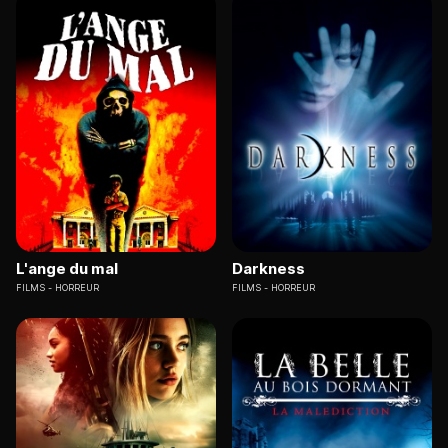
L'ange du mal
Darkness
FILMS
HORREUR
FILMS
HORREUR