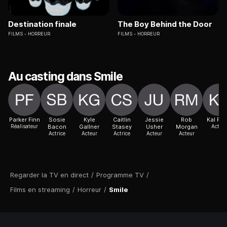
Destination finale
The Boy Behind the Door
FILMS
HORREUR
FILMS
HORREUR
Au casting dans Smile
Parker Finn
Sosie
Kyle
Caitlin
Jessie
Rob
Kal Pe
Réalisateur
Bacon
Gallner
Stasey
Usher
Morgan
Acteur
Actrice
Acteur
Actrice
Acteur
Acteur
Regarder la TV en direct
/
Programme TV
/
Films en streaming
/
Horreur
/
Smile