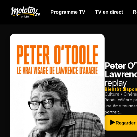
Programme TV
TV en direct
R
Peter O'
Lawrenc
replay
Bientôt dispon
Culture
Ciném
Rendu célèbre pa
une âme tourment
portrait...
Regarder