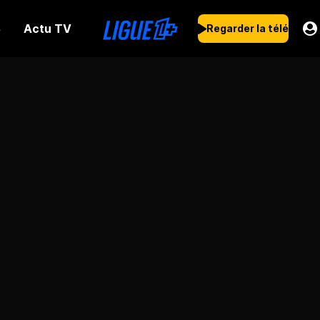
Actu TV
s
Regarder la télé