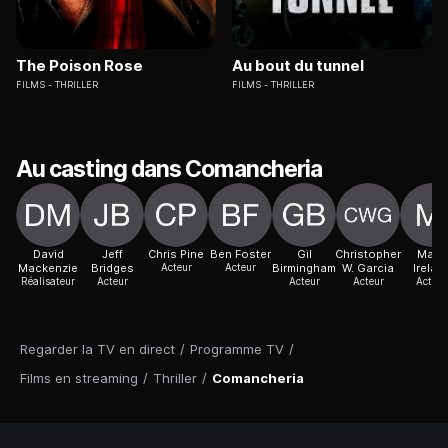
The Poison Rose
Au bout du tunnel
FILMS
THRILLER
FILMS
THRILLER
Au casting dans Comancheria
David
Jeff
Chris Pine
Ben Foster
Gil
Christopher
Marin
Mackenzie
Bridges
Acteur
Acteur
Birmingham
W. Garcia
Irelan
Réalisateur
Acteur
Acteur
Acteur
Actric
Regarder la TV en direct
/
Programme TV
/
Films en streaming
/
Thriller
/
Comancheria