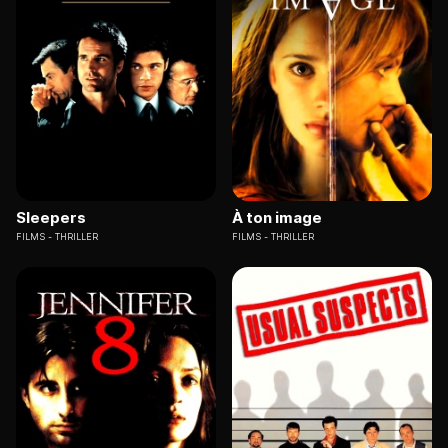
Sleepers
À ton image
FILMS
THRILLER
FILMS
THRILLER