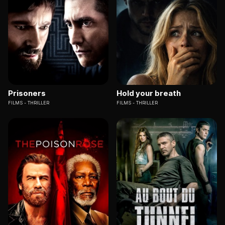
Prisoners
Hold your breath
FILMS
THRILLER
FILMS
THRILLER