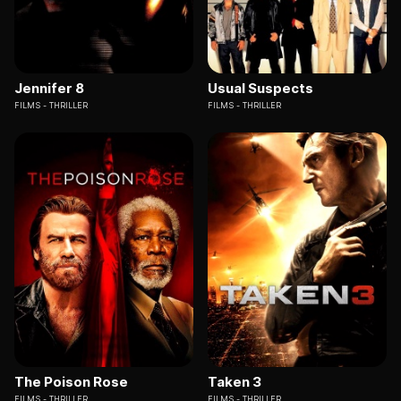
Jennifer 8
Usual Suspects
FILMS
THRILLER
FILMS
THRILLER
The Poison Rose
Taken 3
FILMS
THRILLER
FILMS
THRILLER