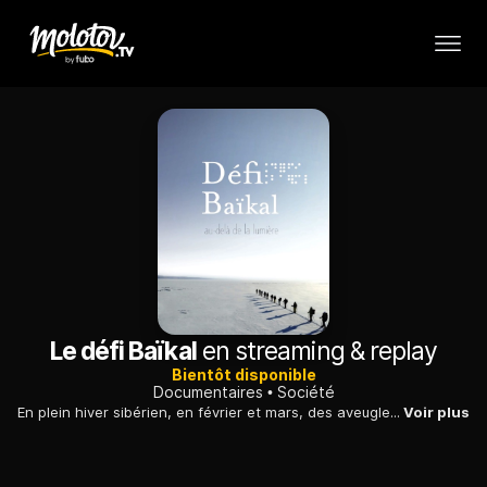
Le défi Baïkal
en streaming & replay
Bientôt disponible
Documentaires
Société
En plein hiver sibérien, en février et mars, des aveugles ont traversé le lac Baïkal et affronté un froid glacial, en totale autonomie.
Voir plus