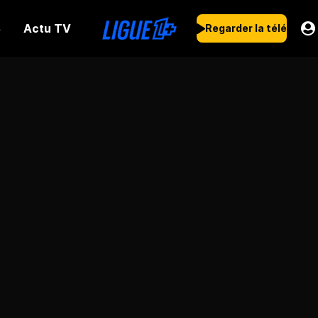
Actu TV
s
Regarder la télé