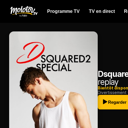
Programme TV
TV en direct
R
Dsquare
replay
Bientôt dispon
Divertissement
Regarder