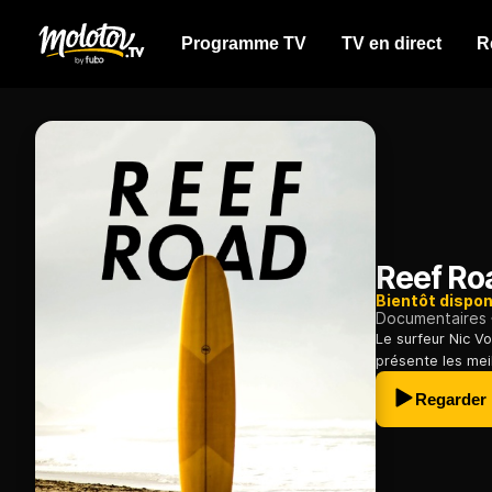
Programme TV
TV en direct
R
Reef Ro
Bientôt dispon
Documentaires
Le surfeur Nic V
présente les meil
Regarder