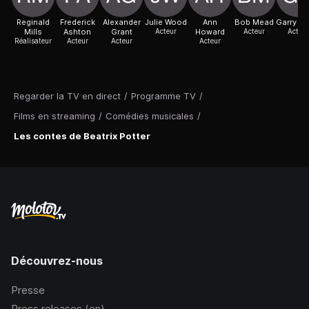
Reginald
Frederick
Alexander
Julie Wood
Ann
Bob Mead
Garry Gr
Mills
Ashton
Grant
Acteur
Howard
Acteur
Acteur
Réalisateur
Acteur
Acteur
Acteur
Regarder la TV en direct
/
Programme TV
/
Films en streaming
/
Comédies musicales
/
Les contes de Beatrix Potter
Découvrez-nous
Presse
Press releases (en)