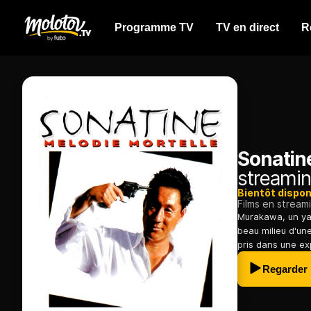
Programme TV
TV en direct
R
Sonatine
streamin
Bientôt dispon
Films en stream
Murakawa, un yak
beau milieu d'un
pris dans une exp
Regarder