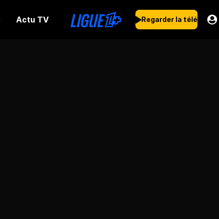
Actu TV
s
Regarder la télé