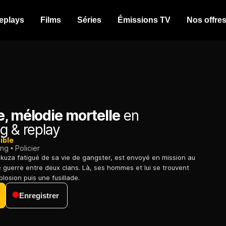
eplays
Films
Séries
Émissions TV
Nos offre
, mélodie mortelle
en
g & replay
ible
ing
Policier
uza fatigué de sa vie de gangster, est envoyé en mission au
e guerre entre deux clans. Là, ses hommes et lui se trouvent
losion puis une fusillade.
Enregistrer