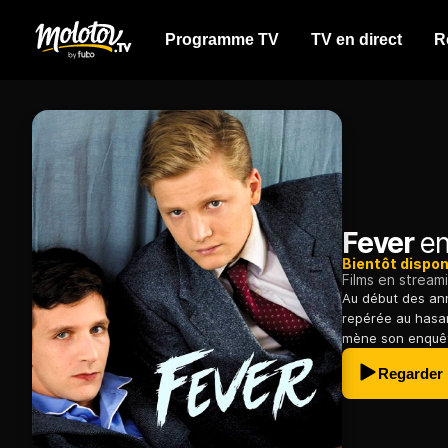
Programme TV
TV en direct
R
Fever
en
Bientôt dispon
Films en stream
Au début des an
repérée au hasar
mène son enquê
Regarder