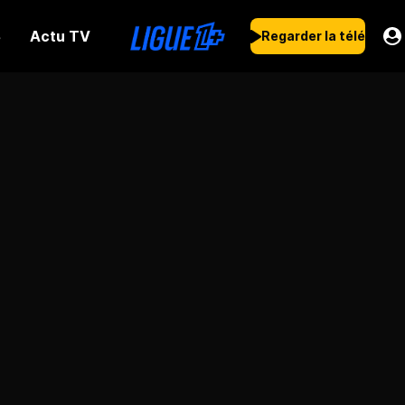
Actu TV
s
Regarder la télé