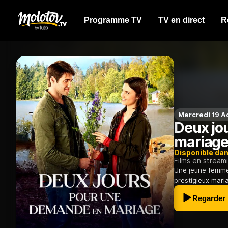
Programme TV
TV en direct
R
Mercredi 19 A
Deux jo
mariag
Disponible da
Films en stream
Une jeune femme 
prestigieux maria
Regarder