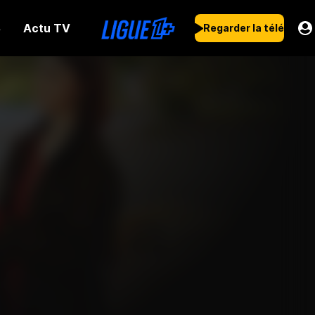
Actu TV
s
Regarder la télé