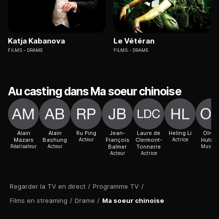
Katja Kabanova
Le Vétéran
FILMS
DRAME
FILMS
DRAME
Au casting dans Ma soeur chinoise
Alain
Alain
Ru Ping
Jean-
Laure de
Heling Li
Olivie
Mazars
Bashung
Acteur
François
Clermont-
Actrice
Hutma
Réalisateur
Acteur
Balmer
Tonnerre
Musicie
Acteur
Actrice
Regarder la TV en direct
/
Programme TV
/
Films en streaming
/
Drame
/
Ma soeur chinoise