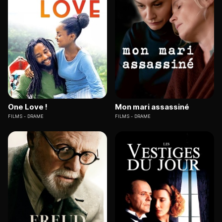
One Love !
Mon mari assassiné
FILMS
DRAME
FILMS
DRAME