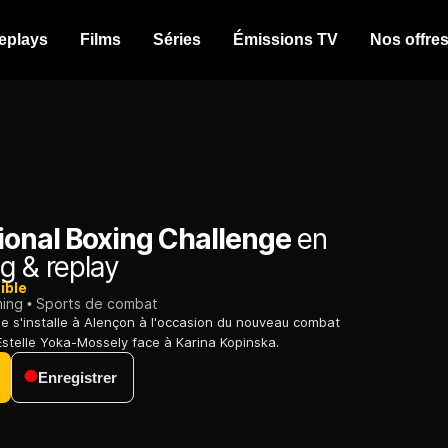
eplays
Films
Séries
Émissions TV
Nos offre
ional Boxing Challenge
en
g & replay
ible
ming
Sports de combat
pe s'installe à Alençon à l'occasion du nouveau combat
Estelle Yoka-Mossely face à Karina Kopinska.
Enregistrer