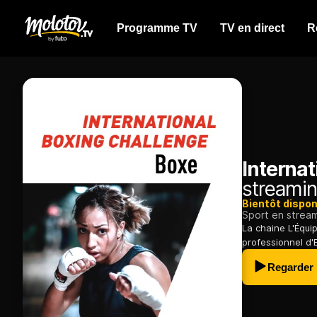
Programme TV
TV en direct
R
Internat
streamin
Bientôt dispon
Sport en strea
La chaine L'Équi
professionnel d'
Regarder