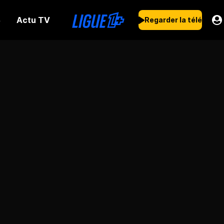
Actu TV
s
Regarder la télé