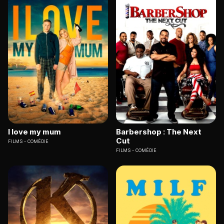
I love my mum
Barbershop : The Next
Cut
FILMS
COMÉDIE
FILMS
COMÉDIE