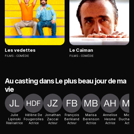
Les vedettes
Le Caïman
FILMS
COMÉDIE
FILMS
COMÉDIE
Au casting dans Le plus beau jour de ma
vie
Julie
Hélène De
Jonathan
François
Marisa
Annelise
Miche
Lipinski
Fougerolles
Zaccaï
Berléand
Berenson
Hesme
Duchaus
Réalisatrice
Actrice
Acteur
Acteur
Actrice
Actrice
Acteur