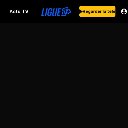
Actu TV
s
Regarder la télé