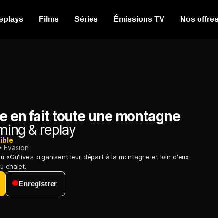
eplays
Films
Séries
Émissions TV
Nos offre
ve en fait toute une montagne
ming & replay
ible
Evasion
u «Gu'live» organisent leur départ à la montagne et loin d'eux
au chalet.
Enregistrer