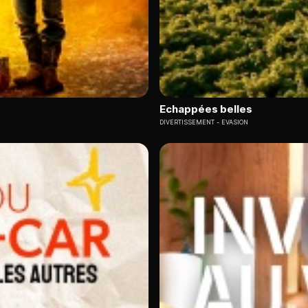
Echappées belles
DIVERTISSEMENT
EVASION