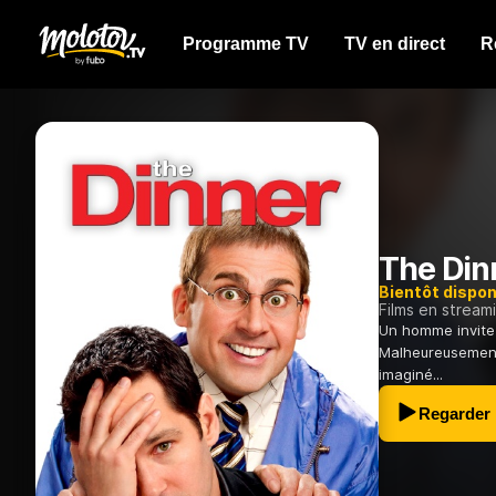
Programme TV
TV en direct
R
The Din
Bientôt dispon
Films en stream
Un homme invite 
Malheureusement,
imaginé...
Regarder