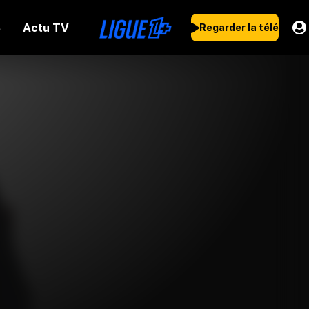
Actu TV
s
Regarder la télé