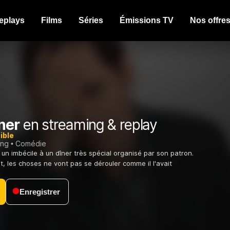
eplays
Films
Séries
Émissions TV
Nos offre
ner
en streaming & replay
ible
ing
Comédie
un imbécile à un dîner très spécial organisé par son patron.
 les choses ne vont pas se dérouler comme il l'avait
Enregistrer