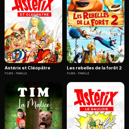
Astérix et Cléopâtre
Les rebelles de la forêt 2
FILMS
FAMILLE
FILMS
FAMILLE