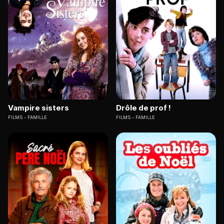
Vampire sisters
Drôle de prof !
FILMS
FAMILLE
FILMS
FAMILLE