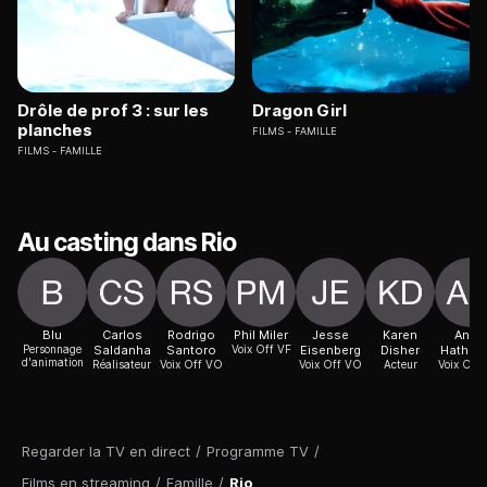
Drôle de prof 3 : sur les
Dragon Girl
planches
FILMS
FAMILLE
FILMS
FAMILLE
Au casting dans Rio
Blu
Carlos
Rodrigo
Phil Miler
Jesse
Karen
Anne
Personnage
Saldanha
Santoro
Voix Off VF
Eisenberg
Disher
Hathaw
d'animation
Réalisateur
Voix Off VO
Voix Off VO
Acteur
Voix Off
Regarder la TV en direct
/
Programme TV
/
Films en streaming
/
Famille
/
Rio