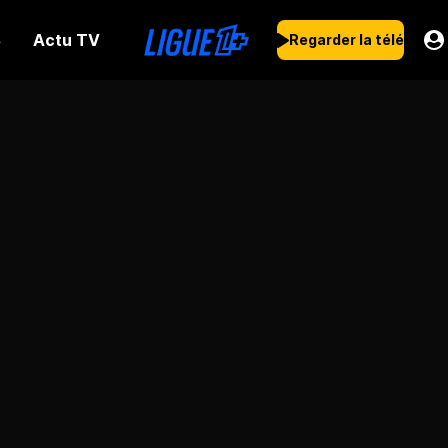
Actu TV
s
Regarder la télé