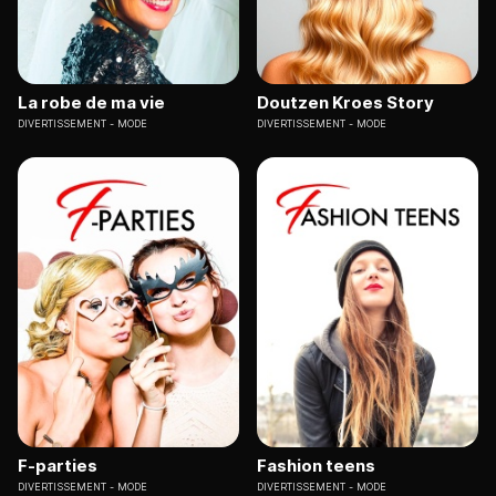
La robe de ma vie
Doutzen Kroes Story
DIVERTISSEMENT
MODE
DIVERTISSEMENT
MODE
F-parties
Fashion teens
DIVERTISSEMENT
MODE
DIVERTISSEMENT
MODE