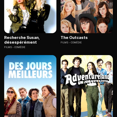
Recherche Susan,
The Outcasts
désespérément
FILMS
COMÉDIE
FILMS
COMÉDIE