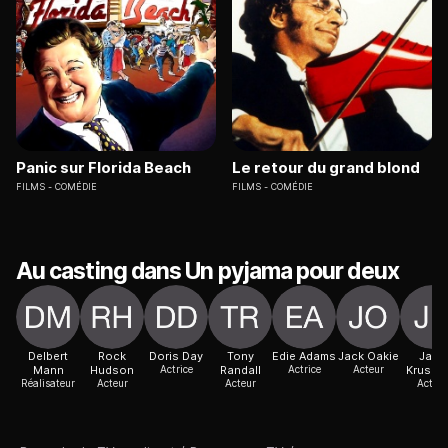
Panic sur Florida Beach
Le retour du grand blond
FILMS
COMÉDIE
FILMS
COMÉDIE
Au casting dans Un pyjama pour deux
Delbert
Rock
Doris Day
Tony
Edie Adams
Jack Oakie
Jack
Mann
Hudson
Actrice
Randall
Actrice
Acteur
Krusch
Réalisateur
Acteur
Acteur
Acteur