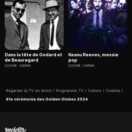
Dans la tête de Godard et
Keanu Reeves, messie
de Beauregard
pop
CULTURE
CINÉMA
CULTURE
CINÉMA
Regarder la TV en direct
/
Programme TV
/
Culture
/
Cinéma
/
81e cérémonie des Golden Globes 2024