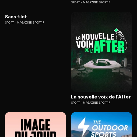
SPORT
MAGAZINE SPORTIF
Sans filet
SPORT
MAGAZINE SPORTIF
La nouvelle voix de l'After
SPORT
MAGAZINE SPORTIF