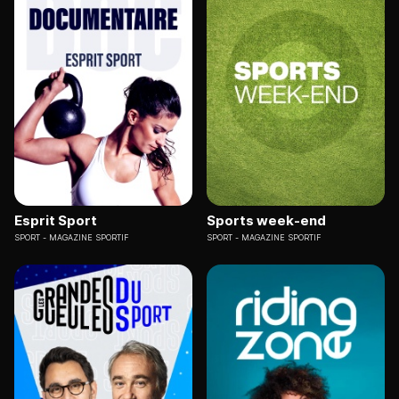
Esprit Sport
Sports week-end
SPORT
MAGAZINE SPORTIF
SPORT
MAGAZINE SPORTIF