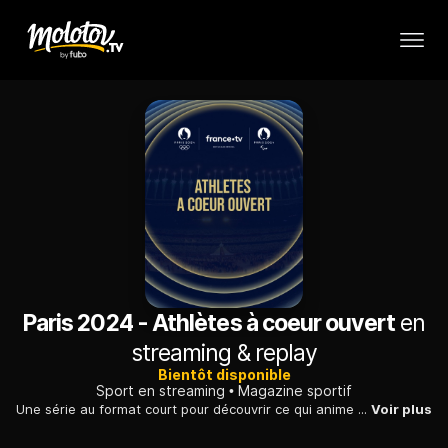
Paris 2024 - Athlètes à coeur ouvert
en
streaming & replay
Bientôt disponible
Sport en streaming
Magazine sportif
Une série au format court pour découvrir ce qui anime et façonne la vie de sportifs de haut niveau à travers les témoignages croisés de 5 athlètes sur la route des JO 2024.
Voir plus