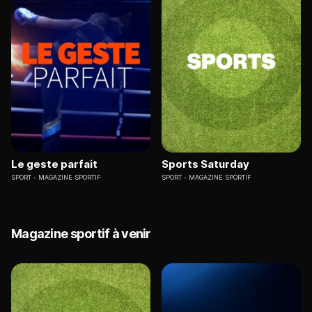
Le geste parfait
Sports Saturday
SPORT
MAGAZINE SPORTIF
SPORT
MAGAZINE SPORTIF
Magazine sportif à venir