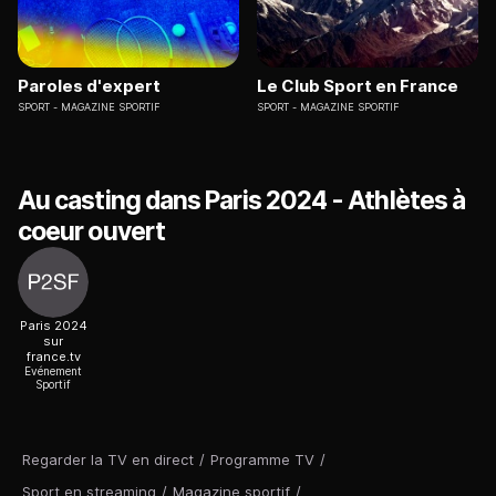
Paroles d'expert
Le Club Sport en France
SPORT
MAGAZINE SPORTIF
SPORT
MAGAZINE SPORTIF
Au casting dans Paris 2024 - Athlètes à
coeur ouvert
Paris 2024
sur
france.tv
Evénement
Sportif
Regarder la TV en direct
/
Programme TV
/
Sport en streaming
/
Magazine sportif
/