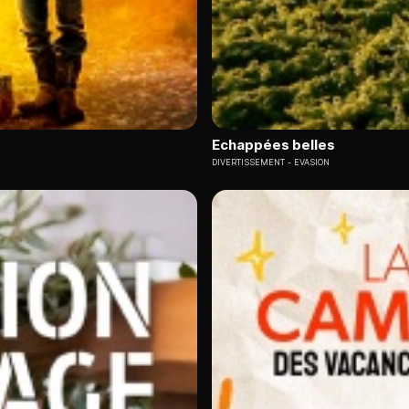
Echappées belles
DIVERTISSEMENT
EVASION