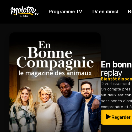
Programme TV
TV en direct
R
En bon
replay
Bientôt dispon
Divertissement
On compte près 
sur deux est co
passionnés d’ani
comprendre et à 
Regarder