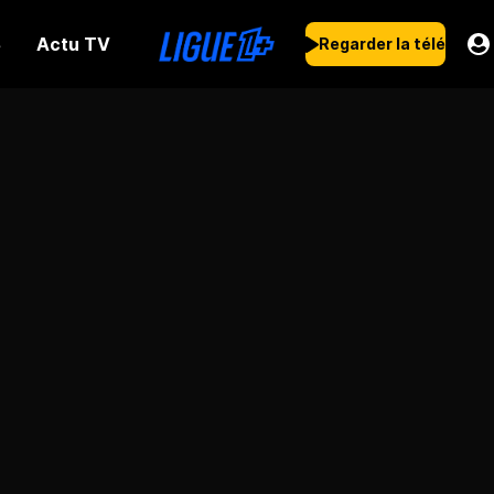
Actu TV
s
Regarder la télé