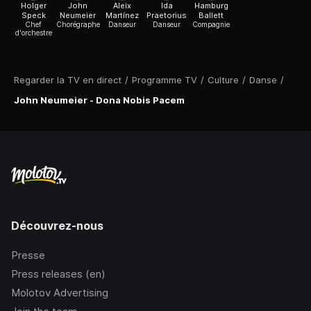
Holger
John
Aleix
Ida
Hamburg
Speck
Neumeier
Martínez
Praetorius
Ballett
Chef
Chorégraphe
Danseur
Danseur
Compagnie
d'orchestre
Regarder la TV en direct
/
Programme TV
/
Culture
/
Danse
/
John Neumeier - Dona Nobis Pacem
Découvrez-nous
Presse
Press releases (en)
Molotov Advertising