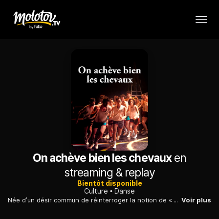
On achève bien les chevaux
en
streaming & replay
Bientôt disponible
Culture
Danse
Née d’un désir commun de réinterroger la notion de « danse-théâtre », cette création d’ampleur inédite réunit Bruno Bouché, chorégraphe et directeur artistique du CCN • Ballet de l’Opéra national du Rhin, Daniel San Pedro et Clément Hervieu-Léger, à la tête de la Compagnie des Petits Champs.
Voir plus