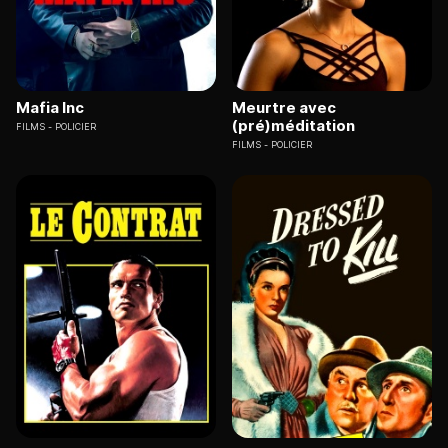
Mafia Inc
Meurtre avec
(pré)méditation
FILMS
POLICIER
FILMS
POLICIER