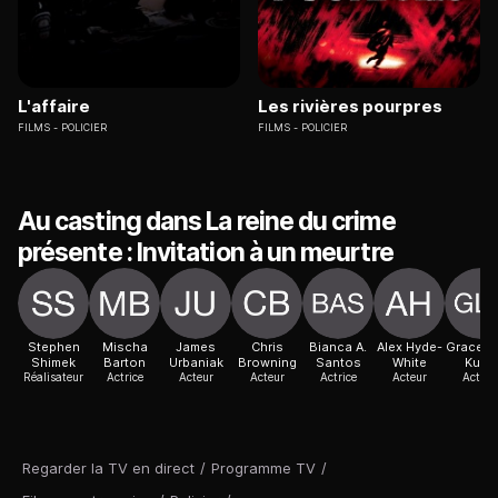
L'affaire
Les rivières pourpres
FILMS
POLICIER
FILMS
POLICIER
Au casting dans La reine du crime
présente : Invitation à un meurtre
Stephen
Mischa
James
Chris
Bianca A.
Alex Hyde-
Grace L
Shimek
Barton
Urbaniak
Browning
Santos
White
Kung
Réalisateur
Actrice
Acteur
Acteur
Actrice
Acteur
Actric
Regarder la TV en direct
/
Programme TV
/