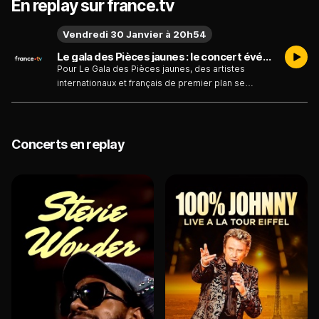
En replay sur france.tv
Vendredi 30 Janvier à 20h54
Le gala des Pièces jaunes : le concert événement - Émission du vendredi 30 janvier - 1ère partie
Pour Le Gala des Pièces jaunes, des artistes
internationaux et français de premier plan se
mobilisent pour lever des fonds et améliorer le
cadre de vie des enfants et adolescents
hospitalisés ou en souffrance. Réunis autour d'une
belle cause depuis Paris la Défense Arena, ils
Concerts en replay
offrent un spectacle unique fait de moments forts
et de collaborations inattendues.