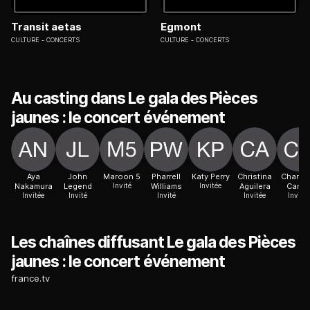
Transit aetas
Egmont
CULTURE
CONCERTS
CULTURE
CONCERTS
Au casting dans Le gala des Pièces
jaunes : le concert événement
Aya
John
Maroon 5
Pharrell
Katy Perry
Christina
Charlot
Nakamura
Legend
Invité
Williams
Invitée
Aguilera
Cardi
Invitée
Invité
Invité
Invitée
Invitée
Les chaînes diffusant Le gala des Pièces
jaunes : le concert événement
france.tv