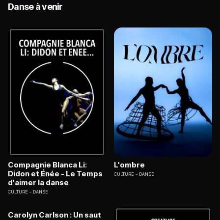
Danse à venir
Compagnie Blanca Li:
L'ombre
Didon et Énée - Le Temps
CULTURE
DANSE
d'aimer la danse
CULTURE
DANSE
Carolyn Carlson : Un saut