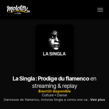
La Singla : Prodige du flamenco
en
streaming & replay
Bientôt disponible
Culture
Danse
Danseuse de flamenco, Antonia Singla a connu une carrière fulgurante. Rendue sourde par une méningite, elle aura dansé toute sa carrière sans entendre la musique. En 1963, encore adolescente, elle se voit confier un rôle dans le film Los Tarantos de Francisco Rovira Beleta, une version gitane de Roméo et Juliette tournée dans son quartier. L'événement la propulse sur le devant de la scène.
Voir plus